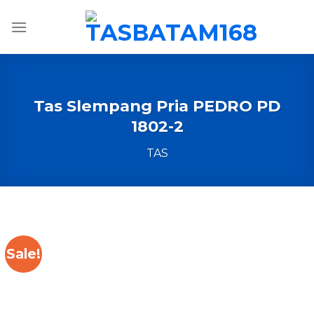
Skip
to
content
Tas Slempang Pria PEDRO PD
1802-2
TAS
Sale!