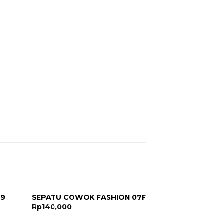
69
SEPATU COWOK FASHION 07F
Rp
140,000