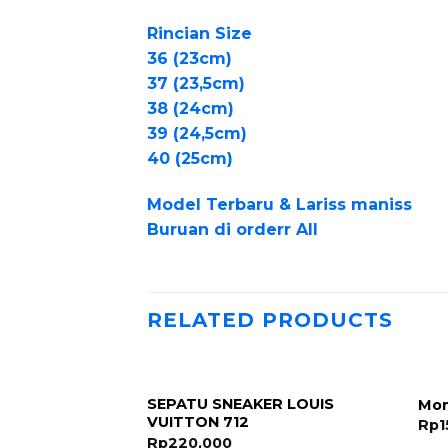
Rincian Size
36 (23cm)
37 (23,5cm)
38 (24cm)
39 (24,5cm)
40 (25cm)
Model Terbaru & Lariss maniss
Buruan di orderr All
RELATED PRODUCTS
SEPATU SNEAKER LOUIS
Mon
VUITTON 712
Rp
1
Rp
220,000