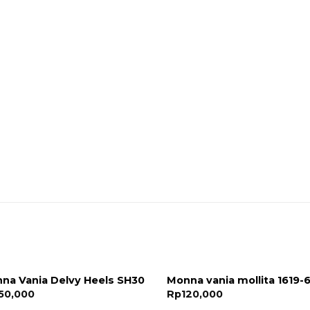
na Vania Delvy Heels SH30
Monna vania mollita 1619-
50,000
Rp
120,000