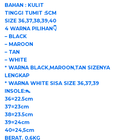
BAHAN : KULIT
TINGGI TUMIT :5CM
SIZE 36,37,38,39,40
4 WARNA PILIHAN👇
– BLACK
– MAROON
– TAN
– WHITE
* WARNA BLACK,MAROON,TAN SIZENYA
LENGKAP
* WARNA WHITE SISA SIZE 36,37,39
INSOLE:👠
36=22.5cm
37=23cm
38=23.5cm
39=24cm
40=24,5cm
BERAT. 0,6KG