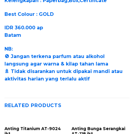
Kelengkapan : Paperbag,Box,Certificate
Best Colour : GOLD
IDR 360.000 ap
Batam
NB:
🚫 Jangan terkena parfum atau alkohol
langsung agar warna & kilap tahan lama
🚿 Tidak disarankan untuk dipakai mandi atau
aktivitas harian yang terlalu aktif
RELATED PRODUCTS
Anting Titanium AT-9024
Anting Bunga Serangkai
jkt
AT-118 jkt